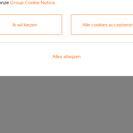
 onze
Group Cookie Notice
.
Ik wil kiezen
Alle cookies acceptere
Alles afwijzen