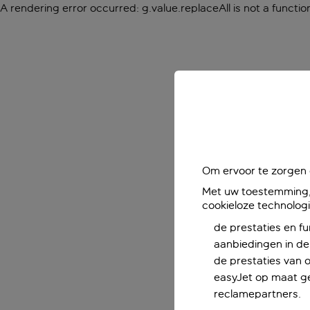
A rendering error occurred:
g.value.replaceAll is not a functio
Om ervoor te zorgen d
Met uw toestemming, 
cookieloze technolog
de prestaties en fu
aanbiedingen in de 
de prestaties van 
easyJet op maat ge
reclamepartners.