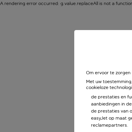
A rendering error occurred:
g.value.replaceAll is not a functio
Om ervoor te zorgen d
Met uw toestemming, 
cookieloze technolog
de prestaties en fu
aanbiedingen in de 
de prestaties van 
easyJet op maat ge
reclamepartners.