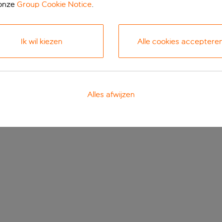
 onze
Group Cookie Notice
.
Ik wil kiezen
Alle cookies acceptere
Alles afwijzen