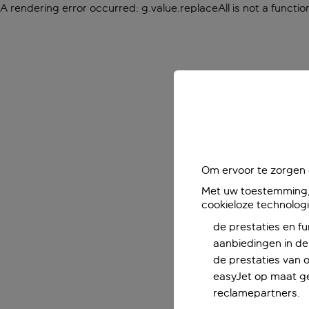
A rendering error occurred:
g.value.replaceAll is not a functio
Om ervoor te zorgen d
Met uw toestemming, 
cookieloze technolog
de prestaties en fu
aanbiedingen in de 
de prestaties van 
easyJet op maat ge
reclamepartners.