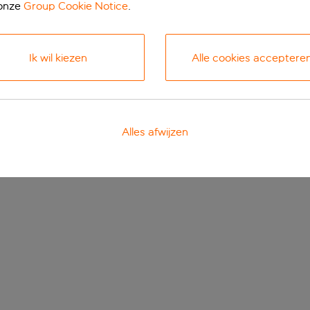
 onze
Group Cookie Notice
.
Ik wil kiezen
Alle cookies acceptere
Alles afwijzen