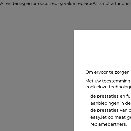
A rendering error occurred:
g.value.replaceAll is not a functio
Om ervoor te zorgen d
Met uw toestemming, 
cookieloze technolog
de prestaties en fu
aanbiedingen in de 
de prestaties van 
easyJet op maat ge
reclamepartners.