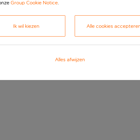
 onze
Group Cookie Notice
.
Ik wil kiezen
Alle cookies acceptere
Alles afwijzen