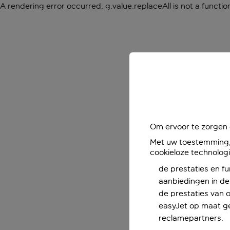
A rendering error occurred:
g.value.replaceAll is not a functio
Om ervoor te zorgen d
Met uw toestemming, 
cookieloze technolog
de prestaties en fu
aanbiedingen in de 
de prestaties van 
easyJet op maat ge
reclamepartners.