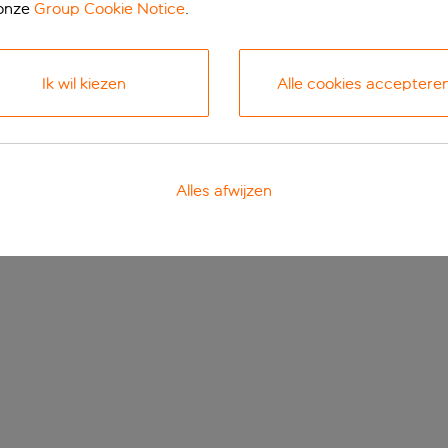
 onze
Group Cookie Notice
.
Ik wil kiezen
Alle cookies acceptere
Alles afwijzen