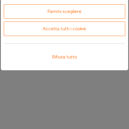
Fammi scegliere
Accetta tutti i cookie
Rifiuta tutto