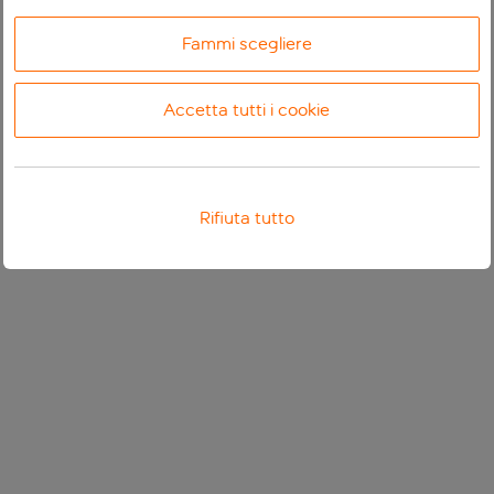
Fammi scegliere
Accetta tutti i cookie
Rifiuta tutto