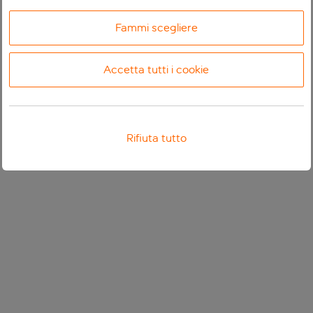
Fammi scegliere
Accetta tutti i cookie
Rifiuta tutto