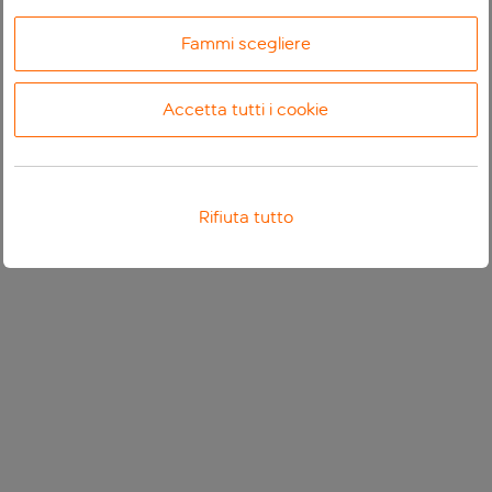
Fammi scegliere
Accetta tutti i cookie
Rifiuta tutto