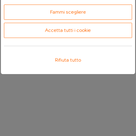
Fammi scegliere
Accetta tutti i cookie
Rifiuta tutto