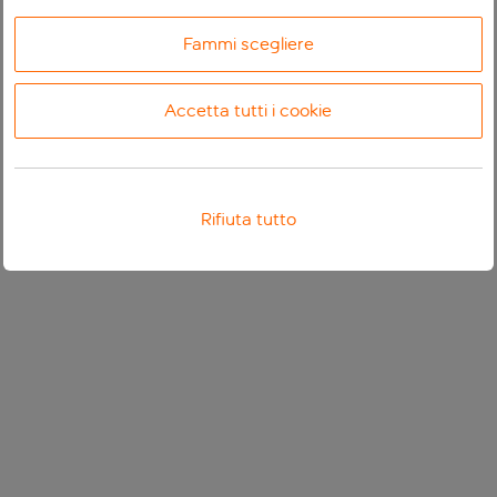
Fammi scegliere
Accetta tutti i cookie
Rifiuta tutto