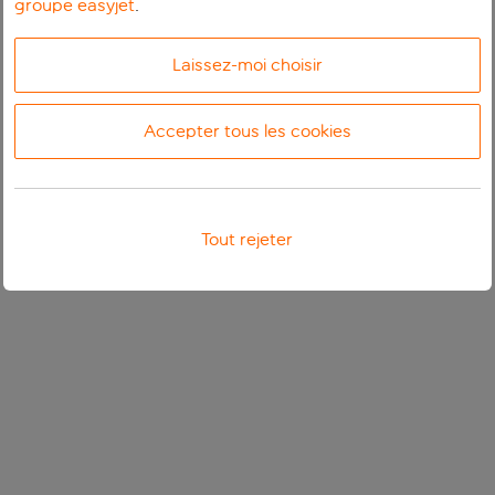
groupe easyjet
.
Laissez-moi choisir
Accepter tous les cookies
Tout rejeter