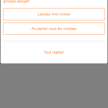
groupe easyjet
.
Laissez-moi choisir
Accepter tous les cookies
Tout rejeter