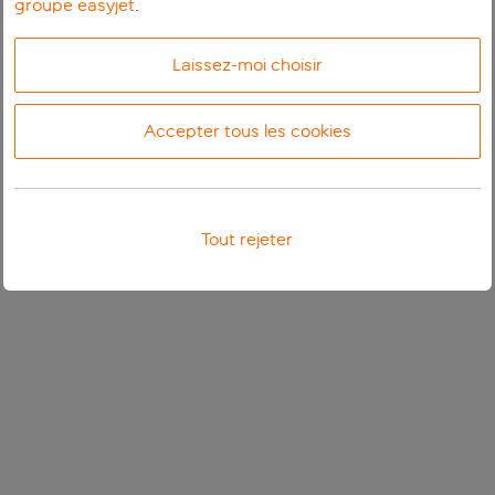
groupe easyjet
.
Laissez-moi choisir
Accepter tous les cookies
Tout rejeter