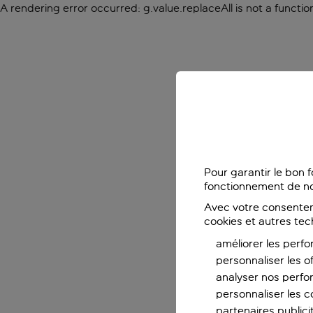
A rendering error occurred:
g.value.replaceAll is not a functio
Pour garantir le bon 
fonctionnement de no
Avec votre consentem
cookies et autres tec
améliorer les perfo
personnaliser les o
analyser nos perf
personnaliser les co
partenaires publicit