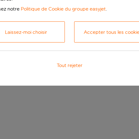
isez notre
Politique de Cookie du groupe easyjet
.
Laissez-moi choisir
Accepter tous les cooki
Tout rejeter