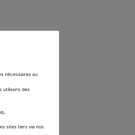
ies nécessaires au
 utilisons des
eb;
s sites tiers via nos