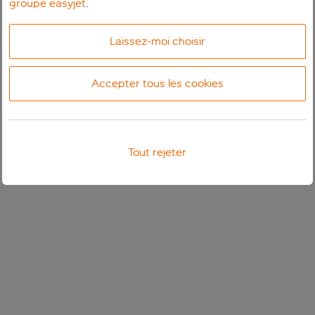
groupe easyjet
.
Laissez-moi choisir
Accepter tous les cookies
Tout rejeter