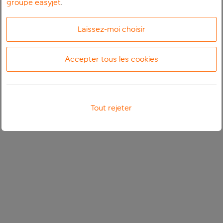
groupe easyjet
.
Laissez-moi choisir
Accepter tous les cookies
Tout rejeter