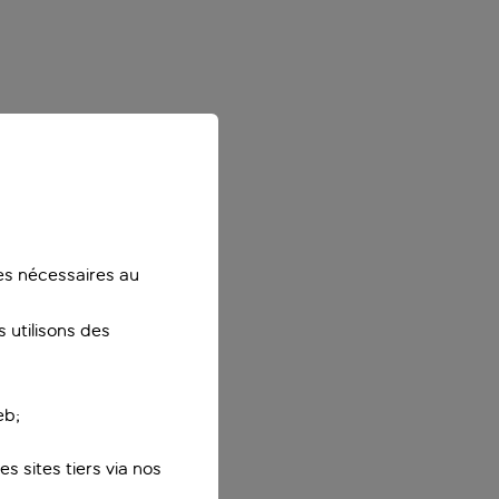
ies nécessaires au
 utilisons des
eb;
s sites tiers via nos