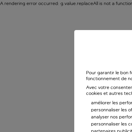
A rendering error occurred:
g.value.replaceAll is not a functio
Pour garantir le bon 
fonctionnement de no
Avec votre consentem
cookies et autres tec
améliorer les perfo
personnaliser les o
analyser nos perf
personnaliser les co
partenaires publicit