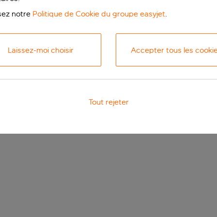
isez notre
Politique de Cookie du groupe easyjet
.
Laissez-moi choisir
Accepter tous les cooki
Tout rejeter