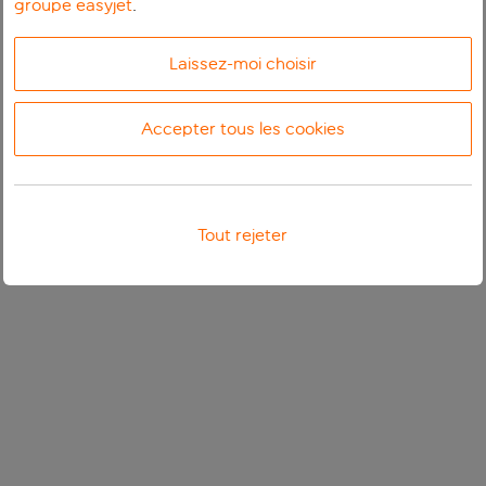
groupe easyjet
.
Laissez-moi choisir
Accepter tous les cookies
Tout rejeter