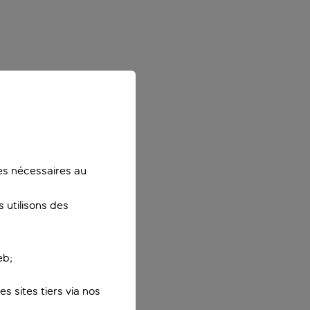
ies nécessaires au
 utilisons des
eb;
s sites tiers via nos