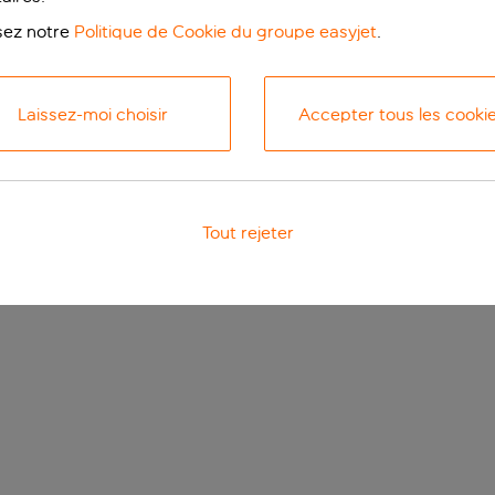
isez notre
Politique de Cookie du groupe easyjet
.
Laissez-moi choisir
Accepter tous les cooki
Tout rejeter