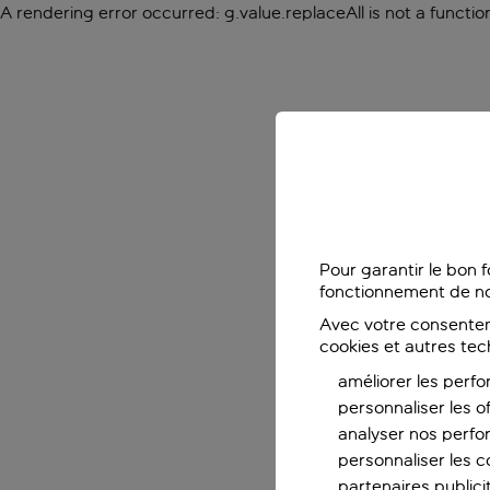
A rendering error occurred:
g.value.replaceAll is not a functio
Pour garantir le bon 
fonctionnement de no
Avec votre consentem
cookies et autres tec
améliorer les perfo
personnaliser les o
analyser nos perf
personnaliser les co
partenaires publicit