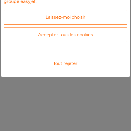
groupe easyjet
.
Laissez-moi choisir
Accepter tous les cookies
Tout rejeter