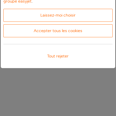
groupe easyjet
.
Laissez-moi choisir
Accepter tous les cookies
Tout rejeter