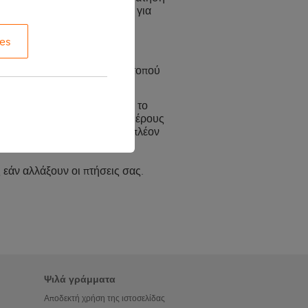
α
easyjet.com/en/policy/LTA
για
es
ς σχετικές ενότητες του ιστότοπού
ιπλέον υπηρεσίες για εσάς, το
ός από κάποια αμέλεια από μέρους
ς που προσφέρονται για Επιπλέον
εάν αλλάξουν οι πτήσεις σας.
Ψιλά γράμματα
Αποδεκτή χρήση της ιστοσελίδας