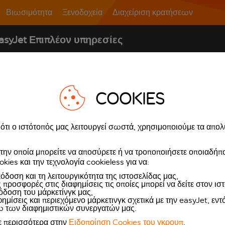
Βιωσιμότητα
Ξενοδοχεία
Διαχείριση κρατήσεων
asyJet Επιπλέον υπηρεσίες
ς επιπλέον των υπηρεσιών πτήσεων, που παρέχονται από τρίτο
COOKIES
ε αυτές τις Επιπλέον υπηρεσίες μέσα από τον ιστότοπό μας ή 
ϋποθέσεις όταν αγοράζετε Επιπλέον υπηρεσίες. Οι ισχύοντες όρο
ι στην επιβεβαίωση κράτησης για τη συγκεκριμένη Επιπλέον υπηρ
 ότι ο ιστότοπός μας λειτουργεί σωστά, χρησιμοποιούμε τα απο
ορά σας.
την οποία μπορείτε να αποσύρετε ή να τροποποιήσετε οποιαδήπο
 παρέχεται από την CarTrawler, δείτε την ενότητα
cars.easyjet.
kies και την τεχνολογία cookieless για να:
ε πτήση σε μία Κράτηση με την easyJet, η κράτηση θεωρείται «
Π
όδοση και τη λειτουργικότητα της ιστοσελίδας μας,
 προσφορές στις διαφημίσεις τις οποίες μπορεί να δείτε στον ισ
 από την Booking.com, δείτε τη σελίδα
hotels.easyjet.com
.
δοση του μάρκετίνγκ μας,
μίσεις και περιεχόμενο μάρκετινγκ σχετικά με την easyJet, εντό
ς που παρέχονται από την Musement, δείτε τη σελίδα
activities.
ω των διαφημιστικών συνεργατών μας.
ε περισσότερα στην
Ειδοποίηση Cookies του γκρουπ
.
οκινήτου, ξενοδοχείο ή ταξίδι ξεχωριστά από την πτήση σας αλ