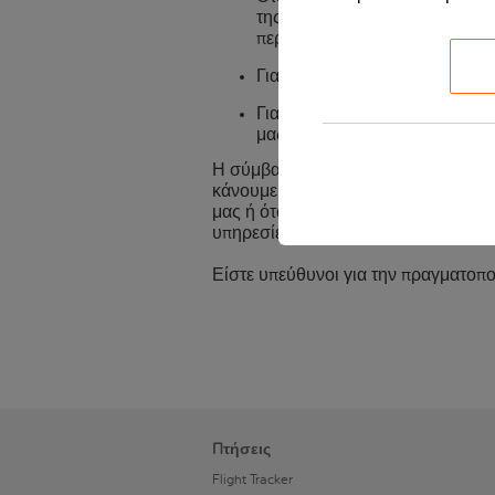
της πτήσης σας μαζί μας, αυτό
περισσότερες λεπτομέρειες.
Για την easyJet Holidays, δείτ
Για άλλες Επιπλέον υπηρεσίες,
μας ή/και τον ιστότοπο του συ
Η σύμβασή σας για Επιπλέον υπηρεσί
κάνουμε μόνον ως ο εκπρόσωπος του
μας ή όταν ισχύουν οι Όροι Κράτηση
υπηρεσίες προσφέρονται από τον σχε
Είστε υπεύθυνοι για την πραγματοπ
Πτήσεις
Flight Tracker