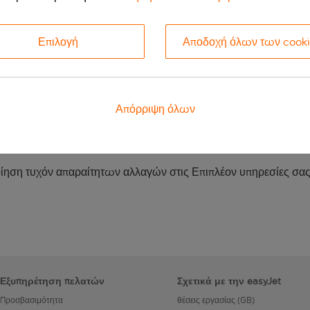
 θεωρείται «Συνδεδεμένη ταξιδιωτική ρύθμιση» – δείτε τη σελίδ
Επιλογή
Αποδοχή όλων των cooki
ε τη σελίδα
holidays.easyjet.com
.
 όπως η στάθμευση και οι μετακινήσεις στο αεροδρόμιο, δείτε τι
νεργάτη μας όπου μπορείτε να κάνετε την κράτηση.
ες συνάπτεται με τον σχετικό προμηθευτή. Όταν κανονίζουμε Επ
Απόρριψη όλων
 προμηθευτή και δεν φέρουμε καμία ευθύνη απέναντί σας (εκτ
ς Πακέτου) για την εκτέλεση αυτών των διακανονισμών. Οι τιμέ
τικό προμηθευτή και τις αποδέχεστε τη στιγμή της αγοράς.
οίηση τυχόν απαραίτητων αλλαγών στις Επιπλέον υπηρεσίες σας 
Εξυπηρέτηση πελατών
Σχετικά με την easyJet
Προσβασιμότητα
θέσεις εργασίας (GB)