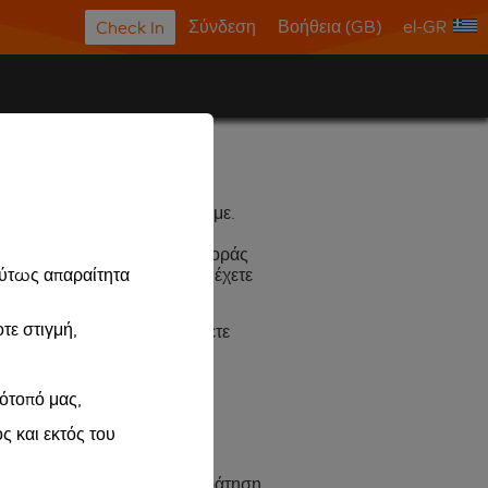
Σύνδεση
Βοήθεια (GB)
el-GR
Check In
υς προμηθευτές («Επιπλέον
μέσω συνδέσμων που παρέχουμε.
ι ορίζονται τη στιγμή της αγοράς
εσία. Βεβαιωθείτε ότι τους έχετε
λύτως απαραίτητα
τε στιγμή,
com
. Επιπροσθέτως, εάν κάνετε
ακέτο
» και ισχύουν οι Όροι
τότοπό μας,
ς και εκτός του
easyjet.com
.
λά εντός 24 ωρών από την Κράτηση