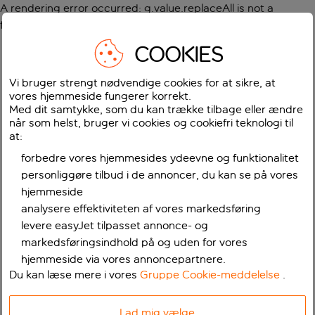
A rendering error occurred:
g.value.replaceAll is not a
function
.
COOKIES
Vi bruger strengt nødvendige cookies for at sikre, at
vores hjemmeside fungerer korrekt.
Med dit samtykke, som du kan trække tilbage eller ændre
når som helst, bruger vi cookies og cookiefri teknologi til
at:
forbedre vores hjemmesides ydeevne og funktionalitet
personliggøre tilbud i de annoncer, du kan se på vores
hjemmeside
analysere effektiviteten af vores markedsføring
levere easyJet tilpasset annonce- og
markedsføringsindhold på og uden for vores
hjemmeside via vores annoncepartnere.
Du kan læse mere i vores
Gruppe Cookie-meddelelse
.
Lad mig vælge