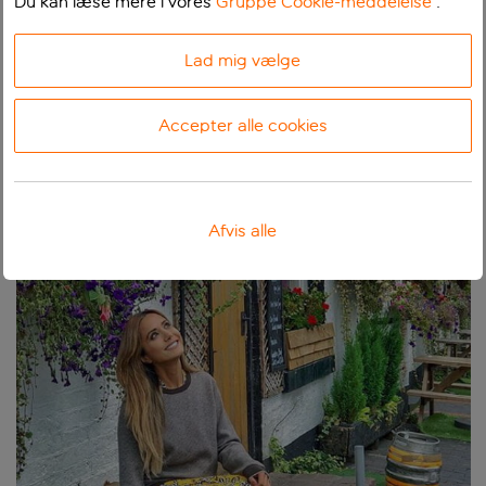
Du kan læse mere i vores
Gruppe Cookie-meddelelse
.
Destinationer
0
1
2
fra Reykjavik Keflavik
Lad mig vælge
Birmingham
fra
Accepter alle cookies
239,
00 kr.
Afvis alle