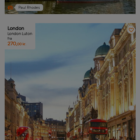
Paul Rhodes
London
London Luton
fra
270,
00 kr.