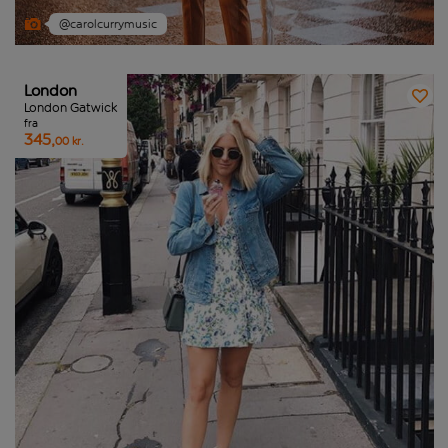
@carolcurrymusic
London
London Gatwick
fra
345,
00 kr.