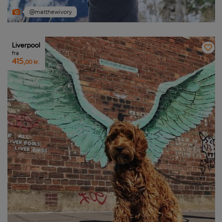
@matthewivory
Liverpool
fra
415,
00 kr.