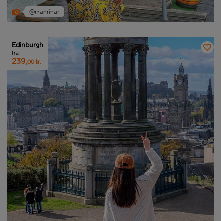
@manrinar
Edinburgh
fra
239,
00 kr.