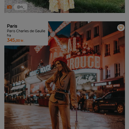
@rk_
Paris
Paris Charles de Gaulle
fra
345,
00 kr.