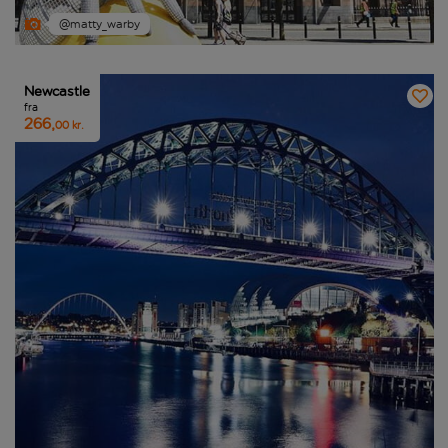
@matty_warby
Newcastle
fra
266,
00 kr.