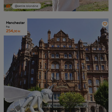
@petite.blondine
Manchester
fra
254,
00 kr.