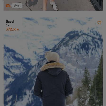
@rk_
Basel
fra
372,
00 kr.