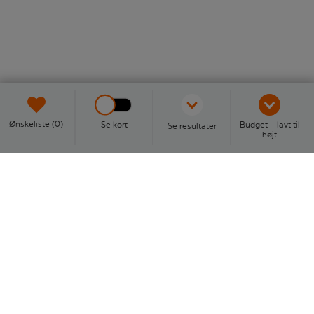
Ønskeliste (0)
Se kort
Budget – lavt til
Se resultater
højt