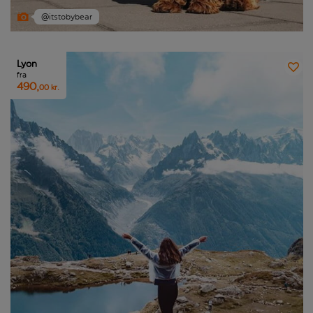
@itstobybear
Lyon
fra
490,
00 kr.