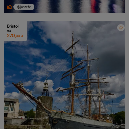
@justefe
Bristol
fra
270,
00 kr.