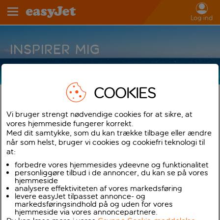
Log ind
INSPIRER MIG
COOKIES
LAD OS FÅ STARTET DIN FERIE
Vi bruger strengt nødvendige cookies for at sikre, at
Jeg vil gerne flyve fra
Reykjavik Keflavik
vores hjemmeside fungerer korrekt.
Med dit samtykke, som du kan trække tilbage eller ændre
når som helst, bruger vi cookies og cookiefri teknologi til
Jeg vil rejse
når som helst
I/ på
enkeltbillet
at:
forbedre vores hjemmesides ydeevne og funktionalitet
Mit budget er
ligegyldigt
personliggøre tilbud i de annoncer, du kan se på vores
hjemmeside
analysere effektiviteten af vores markedsføring
Jeg vil gerne have en
hvad som helst
rejse
levere easyJet tilpasset annonce- og
markedsføringsindhold på og uden for vores
hjemmeside via vores annoncepartnere.
Nulstil mine valg