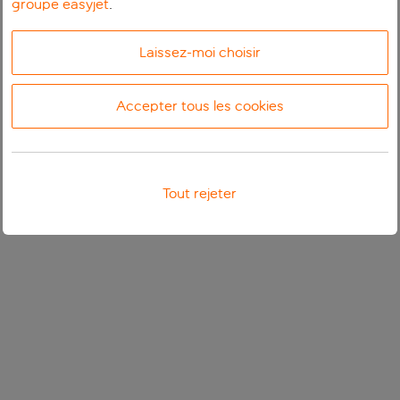
groupe easyjet
.
Laissez-moi choisir
Accepter tous les cookies
Tout rejeter