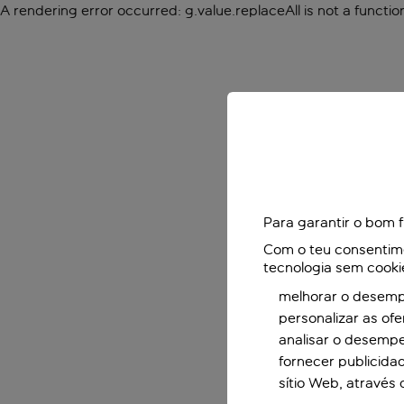
A rendering error occurred:
g.value.replaceAll is not a functio
Para garantir o bom 
Com o teu consentimen
tecnologia sem cooki
melhorar o desempe
personalizar as of
analisar o desemp
fornecer publicida
sítio Web, através 