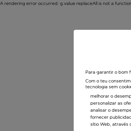
A rendering error occurred:
g.value.replaceAll is not a functio
Para garantir o bom 
Com o teu consentimen
tecnologia sem cooki
melhorar o desempe
personalizar as of
analisar o desemp
fornecer publicida
sítio Web, através 