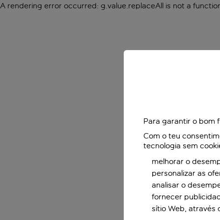
A rendering error occurred:
g.value.replaceAll is not a functio
Para garantir o bom 
Com o teu consentimen
tecnologia sem cooki
melhorar o desempe
personalizar as of
analisar o desemp
fornecer publicida
sítio Web, através 