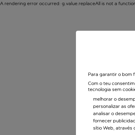
A rendering error occurred:
g.value.replaceAll is not a functio
Para garantir o bom 
Com o teu consentimen
tecnologia sem cooki
melhorar o desempe
personalizar as of
analisar o desemp
fornecer publicida
sítio Web, através 