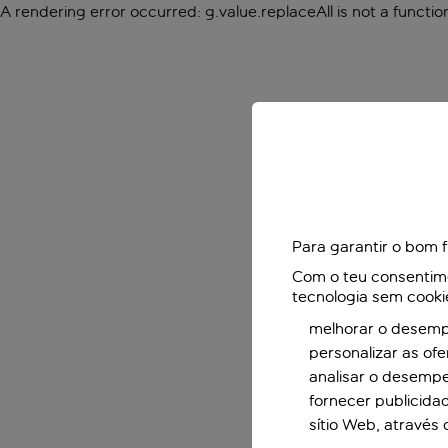
A rendering error occurred:
g.value.replaceAll is not a functio
Para garantir o bom 
Com o teu consentimen
tecnologia sem cooki
melhorar o desempe
personalizar as of
analisar o desemp
fornecer publicida
sítio Web, através 