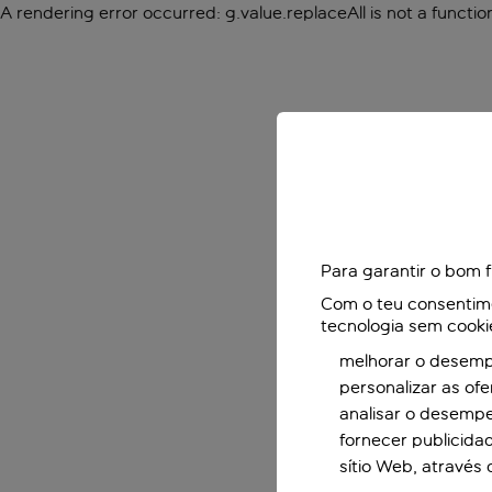
A rendering error occurred:
g.value.replaceAll is not a functio
Para garantir o bom 
Com o teu consentimen
tecnologia sem cooki
melhorar o desempe
personalizar as of
analisar o desemp
fornecer publicida
sítio Web, através 