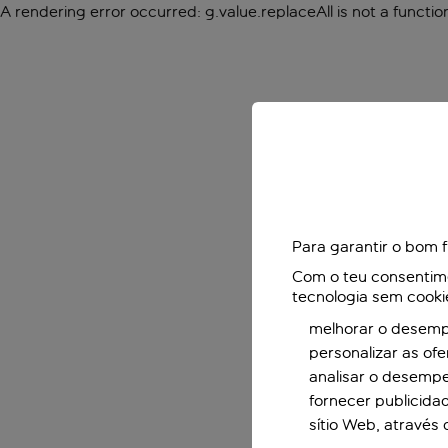
A rendering error occurred:
g.value.replaceAll is not a functio
Para garantir o bom 
Com o teu consentimen
tecnologia sem cooki
melhorar o desempe
personalizar as of
analisar o desemp
fornecer publicida
sítio Web, através 