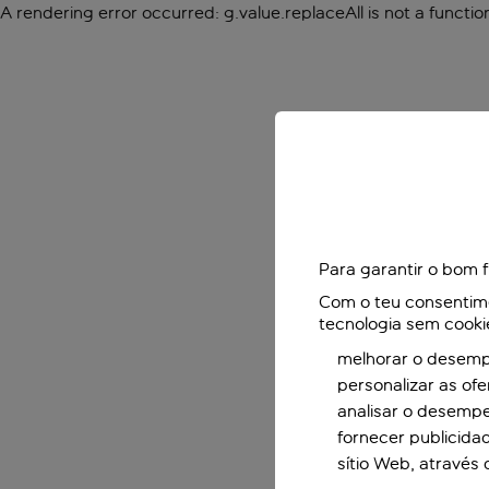
A rendering error occurred:
g.value.replaceAll is not a functio
Para garantir o bom 
Com o teu consentimen
tecnologia sem cooki
melhorar o desempe
personalizar as of
analisar o desemp
fornecer publicida
sítio Web, através 