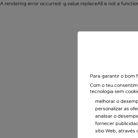
A rendering error occurred:
g.value.replaceAll is not a functio
Para garantir o bom 
Com o teu consentimen
tecnologia sem cooki
melhorar o desempe
personalizar as of
analisar o desemp
fornecer publicida
sítio Web, através 