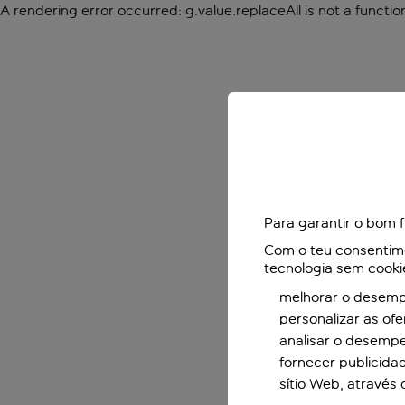
A rendering error occurred:
g.value.replaceAll is not a functio
Para garantir o bom 
Com o teu consentimen
tecnologia sem cooki
melhorar o desempe
personalizar as of
analisar o desemp
fornecer publicida
sítio Web, através 