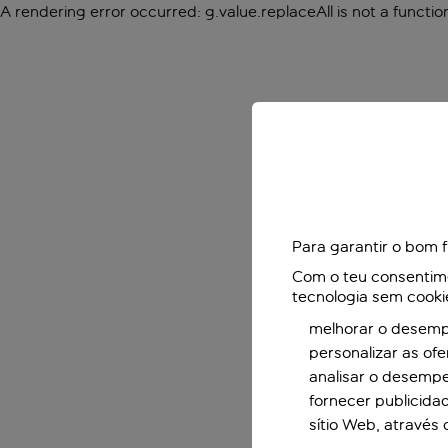
A rendering error occurred:
g.value.replaceAll is not a functio
Para garantir o bom 
Com o teu consentimen
tecnologia sem cooki
melhorar o desempe
personalizar as of
analisar o desemp
fornecer publicida
sítio Web, através 