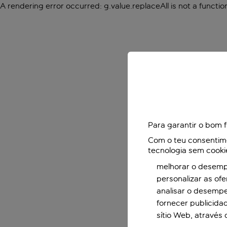
A rendering error occurred:
g.value.replaceAll is not a functio
Para garantir o bom 
Com o teu consentimen
tecnologia sem cooki
melhorar o desempe
personalizar as of
analisar o desemp
fornecer publicida
sítio Web, através 