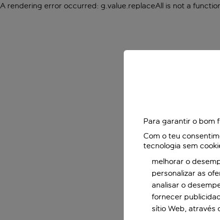
A rendering error occurred:
g.value.replaceAll is not a functio
Para garantir o bom 
Com o teu consentimen
tecnologia sem cooki
melhorar o desempe
personalizar as of
analisar o desemp
fornecer publicida
sítio Web, através 