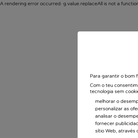
A rendering error occurred:
g.value.replaceAll is not a functio
Para garantir o bom 
Com o teu consentimen
tecnologia sem cooki
melhorar o desempe
personalizar as of
analisar o desemp
fornecer publicida
sítio Web, através 