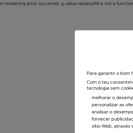
A rendering error occurred:
g.value.replaceAll is not a functio
Para garantir o bom 
Com o teu consentimen
tecnologia sem cooki
melhorar o desempe
personalizar as of
analisar o desemp
fornecer publicida
sítio Web, através 