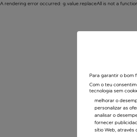
A rendering error occurred:
g.value.replaceAll is not a functio
Para garantir o bom 
Com o teu consentimen
tecnologia sem cooki
melhorar o desempe
personalizar as of
analisar o desemp
fornecer publicida
sítio Web, através 