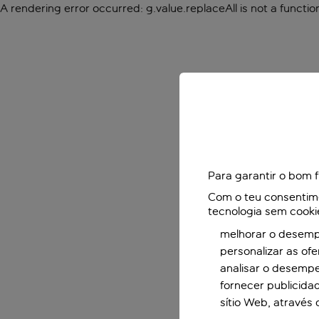
A rendering error occurred:
g.value.replaceAll is not a functio
Para garantir o bom 
Com o teu consentimen
tecnologia sem cooki
melhorar o desempe
personalizar as of
analisar o desemp
fornecer publicida
sítio Web, através 