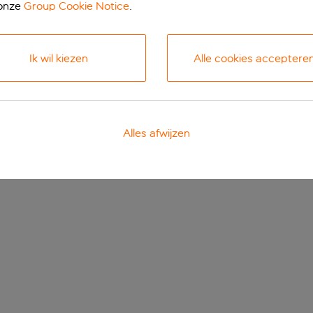
 onze
Group Cookie Notice
.
Ik wil kiezen
Alle cookies acceptere
Alles afwijzen