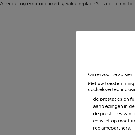
A rendering error occurred:
g.value.replaceAll is not a functio
Om ervoor te zorgen d
Met uw toestemming, 
cookieloze technolog
de prestaties en fu
aanbiedingen in de 
de prestaties van 
easyJet op maat ge
reclamepartners.