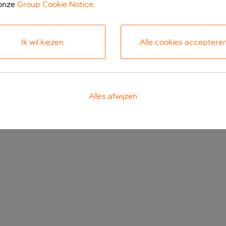
 onze
Group Cookie Notice
.
Ik wil kiezen
Alle cookies acceptere
Alles afwijzen