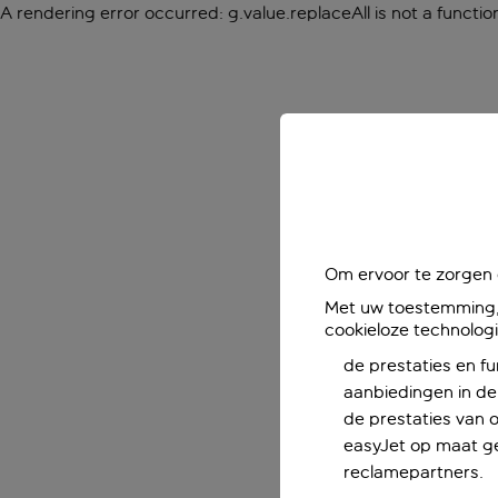
A rendering error occurred:
g.value.replaceAll is not a functio
Om ervoor te zorgen d
Met uw toestemming, 
cookieloze technolog
de prestaties en fu
aanbiedingen in de 
de prestaties van 
easyJet op maat ge
reclamepartners.