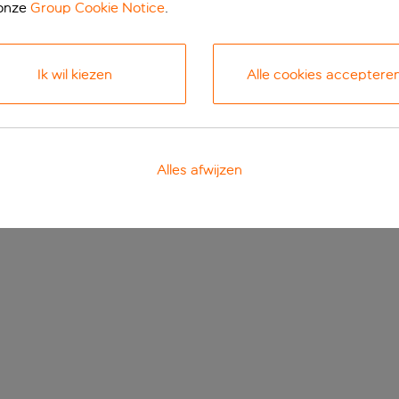
 onze
Group Cookie Notice
.
Ik wil kiezen
Alle cookies acceptere
Alles afwijzen