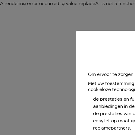
A rendering error occurred:
g.value.replaceAll is not a functio
Om ervoor te zorgen d
Met uw toestemming, 
cookieloze technolog
de prestaties en fu
aanbiedingen in de 
de prestaties van 
easyJet op maat ge
reclamepartners.