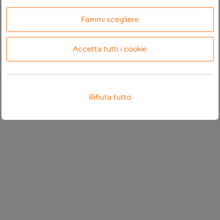
Fammi scegliere
Accetta tutti i cookie
Rifiuta tutto