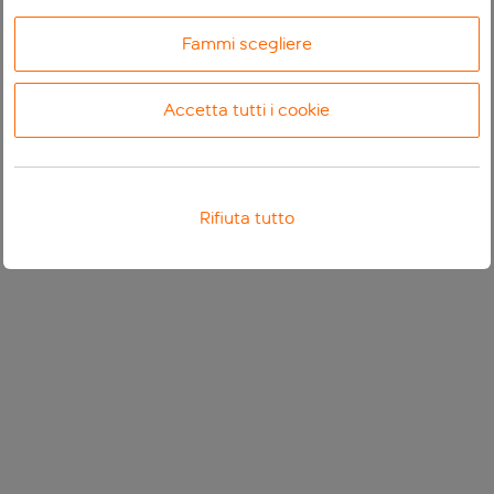
Fammi scegliere
Accetta tutti i cookie
Rifiuta tutto