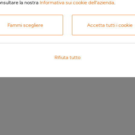
onsultare la nostra
Informativa sui cookie dell'azienda
.
Fammi scegliere
Accetta tutti i cookie
Rifiuta tutto