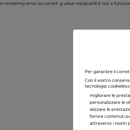
A rendering error occurred:
g.value.replaceAll is not a functio
Per garantire il corr
Con il vostro consens
tecnologia cookieless
migliorare le presta
personalizzare le o
alizzare le prestaz
fornire contenuti pu
attraverso i nostri 