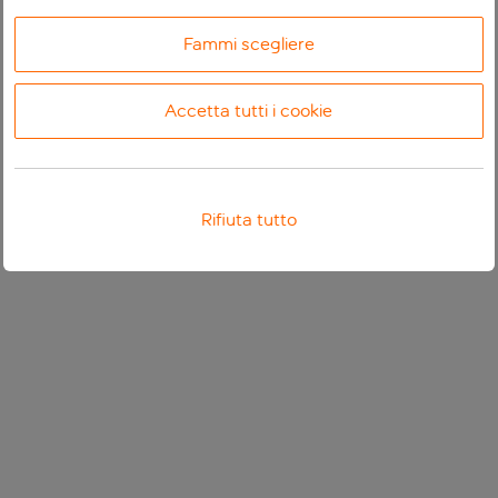
Fammi scegliere
Accetta tutti i cookie
Rifiuta tutto